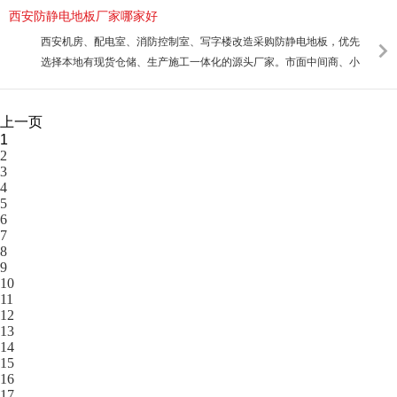
西安防静电地板厂家哪家好
西安机房、配电室、消防控制室、写字楼改造采购防静电地板，优先
选择本地有现货仓储、生产施工一体化的源头厂家。市面中间商、小
上一页
1
2
3
4
5
6
7
8
9
10
11
12
13
14
15
16
17