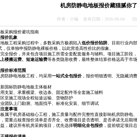
机房防静电地板报价藏猫腻你
作者：小编 发布日期：2026-06-04 
地板采购报价避坑指南
遍报价乱象
电地板工程采购过程中，多数采购方极易陷入
低价报价陷阱
。目前行业内部
式，仅单独申报防静电裸板价格，以此营造高性价比的假象。
不完全报价，并未包含项目施工所需全套配套服务与辅料。项目施工阶段
地上楼搬运费、短途运输费
等各类隐形收费，最终整体结算价格远高于市
包报价标准范围
机房防静电地板工程，均采用
一站式全包报价
，报价明细透明、无隐藏消
全新国标防静电地板主体板材
专用支架、承重横梁、收边条、固定配件等全套施工辅料
厂区至施工现场全程短途运输、货物防护
专业团队上门勘测、地面找平、标准化安装、细节调试
心注意事项
地板属于机房基础核心工程，施工质量与配件完整性直接影响机房防静电
价，需重点核查报价清单是否齐全、收费项目是否透明、是否承诺无后期
权益，建议所有机房采购项目，优先选择
明细化全包报价
，提前锁定项目
取正规报价清单