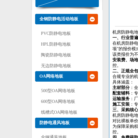
全钢防静电活动地板
机房防静电
PVC防静电地板
一、行业普
在机房防静
HPL防静电地板
项”的报价模
该类报价为
陶瓷防静电地板
安装费、场
控。
无边防静电地板
二、正规全
OA网络地板
合规专业的
具体涵盖：
主材部分
：
500型OA网络地板
配套辅料
：
运输服务
：
600型OA网络地板
施工安装
：
三、采购核
线槽式OA网络地板
机房防静电
对比裸板单
防静电通风地板
为保障采购
控。
全钢通风地板
四、免费获